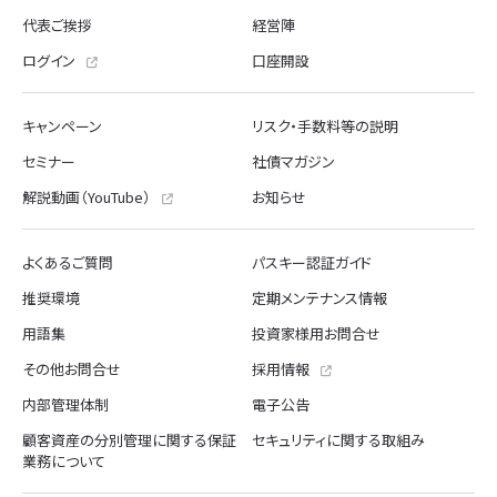
以下のとおり必要かつ適切な安全管理措置を実施するとともに、
代表ご挨拶
経営陣
役職員及び委託先の適切な監督を行って参ります。
（1）基本方針の公表
ログイン
口座開設
個人情報の適正な取扱いの確保のため、本方針を公表していま
す。
（2）個人データの取扱いに係る規律の整備
キャンペーン
リスク・手数料等の説明
個人データ（個人情報保護法第2条第6項に定める個人データをい
います。以下同じです。）の取得、利用、保存等を行うに当た
セミナー
社債マガジン
り、その取扱方法、責任者・担当者、及びその任務等について社
内規程を定めています。
解説動画（YouTube）
お知らせ
（3）組織的安全管理措置
・個人データ管理者の任命や、個人情報等を取扱う役職員の責任
と権限を明確にする組織体制を整備しています。
・個人情報等の内容に応じた保管場所・保管要件の明確化、及び
よくあるご質問
パスキー認証ガイド
システムログの記録・保管を通して、個人情報等の取扱状況を確
認する手段を整備するとともに、これらが個人情報等の取扱規程
推奨環境
定期メンテナンス情報
に従った運用であるか検証を行います。
・漏えい等事案（漏えい等又はその恐れのある事案を含みます。
用語集
投資家様用お問合せ
以下同じです。）が発生した場合における社内規程や対応マニュ
アルを定め、速やかに調査・報告・対策等を行う体制を整備して
その他お問合せ
採用情報
います。
（4）人的安全管理措置
内部管理体制
電子公告
個人情報保護等にかかる研修・訓練等の社内教育を定期的に実施
し、従業員の個人情報等の保護への意識の向上、啓発に努めてい
顧客資産の分別管理に関する保証
セキュリティに関する取組み
ます。
業務について
（5）物理的安全管理措置
・ICカードを用いて執務フロアへの入退室の管理を行うほか、個