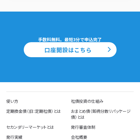
であると認められる場合など、法令により認められる場合に、利
用目的の明示を省略させていただくことがあります。
お客様が、口座開設、利用登録、各種届出、その他の手続
き、アンケートへの回答等をなされる際に、氏名、生年月
日、住所、電話番号、メールアドレス、銀行等の口座番号な
どの個人情報をお尋ねすること、直接お客様にご記入、入力
していただくこと、音声を録音させていただくこと
手数料無料。最短3分で申込完了
お客様と当社の提携先（情報提供元、広告主、広告配信先な
口座開設はこちら
どを含みます。以下｢提携先等｣といいます。）などとの間で
なされたお客様の個人情報を含む取引記録や決済に関する情
報を、提携先等から取得すること
会社四季報、役員四季報、新聞など市販の書籍、官報、新
聞、雑誌、インターネット等に掲載された情報から取得、収
集すること
データベース・サービス事業者等の第三者から個人情報を取
得すること
3. 利用目的
使い方
社債投資の仕組み
当社は、お客様の同意を得た場合及び法令等により例外として取
扱われる場合を除き、利用目的の達成に必要な範囲内でお客様の
定期換金債（旧：定期社債）とは
おまとめ債（銘柄分散リパッケージ
個人情報を取扱います。個人番号については、法令で定められた
債）とは
範囲内でのみ取扱います。詳細は別紙のとおりです。
4. 安全管理措置
セカンダリーマーケットとは
発行審査体制
当社は、お客様の個人情報等を正確かつ最新の内容となるよう努
発行実績
会社概要
めます。また、お客様の個人情報等の漏えい等を防止するため、