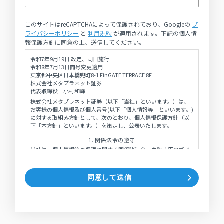
このサイトはreCAPTCHAによって保護されており、Googleの
プ
ライバシーポリシー
と
利用規約
が適用されます。下記の個人情
報保護方針に同意の上、送信してください。
令和7年9月19日 改定、同日施行
令和8年7月13日商号変更適用
東京都中央区日本橋兜町8-1 FinGATE TERRACE 8F
株式会社メタプラネット証券
代表取締役 小村和輝
株式会社メタプラネット証券（以下「当社」といいます。）は、
お客様の個人情報及び個人番号(以下「個人情報等」といいます。)
に対する取組み方針として、次のとおり、個人情報保護方針（以
下「本方針」といいます。）を策定し、公表いたします。
1. 関係法令の遵守
当社は、個人情報等の保護に関する関係諸法令、主務大臣のガイ
ドライン及び認定個人情報保護団体の指針並びに本方針を遵守い
たします。
同意して送信
2. 取得方法
当社は以下のような方法で個人情報を取得することがあります。
また、当社は、これらの方法により個人情報を適法かつ適正な方
法で取得します。さらに、当社は、お客様から直接個人情報を書
面等により取得する場合は、あらかじめお客様に対しその利用目
的を明示します。ただし、取得の状況からみて利用目的が明らか