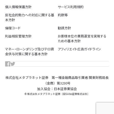
人データを取り扱うことのできる従業者及び本人以外が容易に個
個人情報保護方針
サービス利用規約
人データを閲覧等できないような措置を講じます
・個人データを取り扱う機器、個人データが記録された電子媒体
反社会的勢力への対応に関する基
約款等
又は個人データが記載された書類等は、施錠できるキャビネッ
本方針
ト・書庫等に保管し、個人データを取り扱う情報システムはセキ
ュリティワイヤー等により固定します。
倫理コード
勧誘方針
・個人データが記録された電子媒体等を持ち運ぶことは基本的に
行わず、持ち歩く場合には、パスワードの設定、封筒に封入し鞄
利益相反管理方針
お客様本位の業務運営を実現する
に入れて搬送する等、紛失・盗難等を防ぐための安全な方策を講
ための基本方針
じます。
・個人情報等を削除し、又は個人情報等が記載・記録された書類
マネー・ローンダリング及びテロ資
アフィリエイト広告ガイドライン
や電子記録媒体等を廃棄する場合は、その取扱方法、責任者・担
当者、及びその任務等について定めた取扱規程に則り、実行して
金供与対策に関する基本方針
います。
（6）技術的安全管理措置
・取扱う個人データの内容に応じて、個人データを保存するサー
バ内に管理区分を設定し、当該管理区分へのアクセス権限を付与
する役職員を限定する等のアクセス制御を行っています。
株式会社メタプラネット証券 第一種金融商品取引業者 関東財務局長
・ユーザーIDやパスワード、指紋認証等のいずれかの方法、又は
複数の方法の組み合わせにより、アクセスする者の識別と認証を
（金商）第3230号
行っています。
加入協会：日本証券業協会
・ファイアウォール等による境界防御の構築等、外部からの不正
© 株式会社メタプラネット証券（旧Siiibo証券株式会社）
アクセスを防止するための措置を実施しています。
5. 継続的改善
当社は、お客様の個人情報等の適正な取扱いを図るため、本方針
は適宜見直しを行い、継続的な改善に努めて参ります。