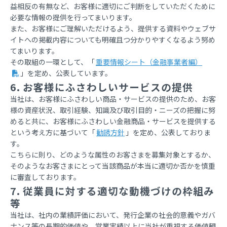
益相反の有無など、お客様に適切にご判断をしていただくために
必要な情報の提供を行ってまいります。
また、お客様にご理解いただけるよう、提供する資料やウェブサ
イトへの掲載内容についても明確且つ分かりやすくなるよう努め
てまいります。
その取組の一環として、「
重要情報シート（金融事業者編）
」を定め、公表しています。
6. お客様にふさわしいサービスの提供
当社は、お客様にふさわしい商品・サービスの提供のため、お客
様の資産状況、取引経験、知識及び取引目的・ニーズの把握に努
めると共に、お客様にふさわしい金融商品・サービスを提供する
という考え方に基づいて「
勧誘方針
」を定め、公表しておりま
す。
こちらに則り、どのような属性のお客さまを募集対象とするか、
そのようなお客さまにとって当該商品が本当に適切か否かを慎重
に審査しております。
7. 従業員に対する適切な動機づけの枠組み
等
当社は、社内の業績評価において、発行企業の社会的意義やガバ
ナンス等の長期的価値や、営業実績以上に当社が重視する価値観