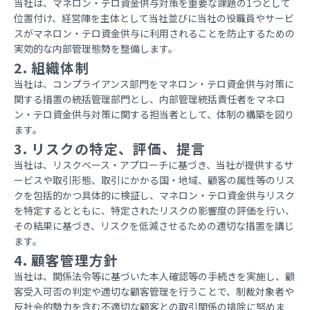
当社は、マネロン・テロ資金供与対策を重要な課題の1つとして
位置付け、経営陣を主体として当社並びに当社の役職員やサービ
スがマネロン・テロ資金供与に利用されることを防止するための
実効的な内部管理態勢を整備します。
2. 組織体制
当社は、コンプライアンス部門をマネロン・テロ資金供与対策に
関する措置の統括管理部門とし、内部管理統括責任者をマネロ
ン・テロ資金供与対策に関する担当者として、体制の構築を図り
ます。
3. リスクの特定、評価、提言
当社は、リスクベース・アプローチに基づき、当社が提供するサ
ービスや取引形態、取引にかかる国・地域、顧客の属性等のリス
クを包括的かつ具体的に検証し、マネロン・テロ資金供与リスク
を特定するとともに、特定されたリスクの影響度の評価を行い、
その結果に基づき、リスクを低減させるための適切な措置を講じ
ます。
4. 顧客管理方針
当社は、関係法令等に基づいた本人確認等の手続きを実施し、顧
客受入可否の判定や適切な顧客管理を行うことで、制裁対象者や
反社会的勢力を含む不適切な顧客との取引関係の排除に努めま