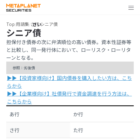
Top
用語集
さ行
シニア債
シニア
債
担保付き債券の次に弁済順位の高い債券。資本性証券等
と比較し、同一発行体において、ローリスク・ローリタ
ーンとなる。
参照：劣後債
▶▶【投資家様向け】国内債券を購入したい方は、こち
らから
▶▶【企業様向け】社債発行で資金調達を行う方法は、
こちらから
あ行
か行
さ行
た行