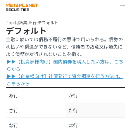
Top
用語集
た行
デフォルト
デフォルト
金融に於いては債務不履行の意味で用いられる。債券の
利払いや償還ができないなど、債務者の故意又は過失に
より債務が履行されないことを指す。
▶▶【投資家様向け】国内債券を購入したい方は、こち
らから
▶▶【企業様向け】社債発行で資金調達を行う方法は、
こちらから
あ行
か行
さ行
た行
な行
は行