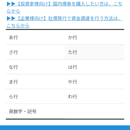
▶▶【投資家様向け】国内債券を購入したい方は、こち
らから
▶▶【企業様向け】社債発行で資金調達を行う方法は、
こちらから
あ行
か行
さ行
た行
な行
は行
ま行
や行
ら行
わ行
英数字・記号