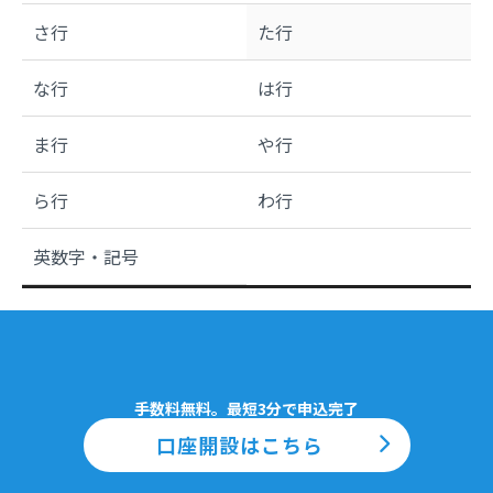
さ行
た行
な行
は行
ま行
や行
ら行
わ行
英数字・記号
手数料無料。最短3分で申込完了
口座開設はこちら