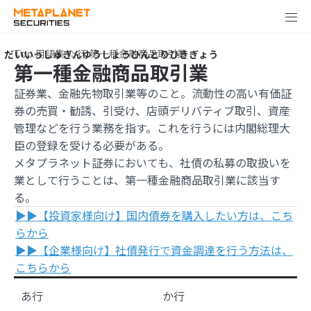
Top
用語集
た行
第一種金融商品取引業
第一種金融商品取引業
証券業、金融先物取引業等のこと。流動性の高い有価証
券の売買・勧誘、引受け、店頭デリバティブ取引、資産
管理などを行う業務を指す。これを行うには内閣総理大
臣の登録を受ける必要がある。
メタプラネット証券においても、社債の私募の取扱いを
業として行うことは、第一種金融商品取引業に該当す
る。
▶▶【投資家様向け】国内債券を購入したい方は、こち
らから
▶▶【企業様向け】社債発行で資金調達を行う方法は、
こちらから
あ行
か行