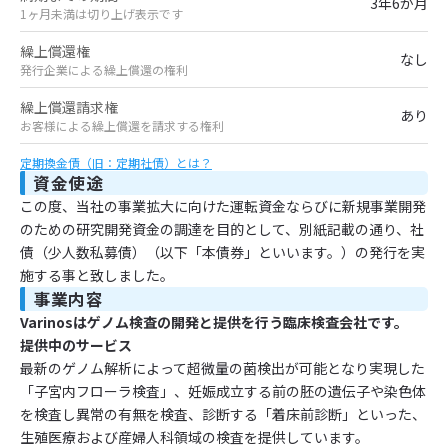
3年6か月
1ヶ月未満は切り上げ表示です
繰上償還権
なし
発行企業による繰上償還の権利
繰上償還請求権
あり
お客様による繰上償還を請求する権利
定期換金債（旧：定期社債）とは？
資金使途
この度、当社の事業拡大に向けた運転資金ならびに新規事業開発
のための研究開発資金の調達を目的として、別紙記載の通り、社
債（少人数私募債）（以下「本債券」といいます。）の発行を実
施する事と致しました。
事業内容
Varinosはゲノム検査の開発と提供を行う臨床検査会社です。
提供中のサービス
最新のゲノム解析によって超微量の菌検出が可能となり実現した
「子宮内フローラ検査」、妊娠成立する前の胚の遺伝子や染色体
を検査し異常の有無を検査、診断する「着床前診断」といった、
生殖医療および産婦人科領域の検査を提供しています。