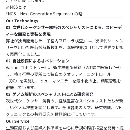
ことを可能にします。
※NGSとは
*NGS：Next Generation Sequencer の略
Our Technology
01. 次世代シーケンサー解析のスペシャリストによる、スピーデ
ィーな開発と実装を実現
弊社が独自開発した「子宮内フローラ検査」は、次世代シーケン
サーを用いた細菌叢解析技術を、臨床検査項目として世界で初め
て実用化しました。
02. 自社設備によるオペレーション
Varinosラボラトリーは、衛生検査所登録（2江健生医第177号）
し、検査行程の要所にて独自のクオリティーコントロール
（QC）を実施し、ヒューマンエラーを最小化の上、精度管理を
徹底しています。
03. ゲノム解析のスペシャリストによる研究開発
次世代シーケンサー解析の、経験豊富なスペシャリストたちが新
しいゲノム検査を開発します。全国各地の大学、研究機関、IVF
クリニックとの共同研究を積極的に行っています。
Our Service
生殖医療および産婦人科領域を中心に新規の臨床検査を開発・提