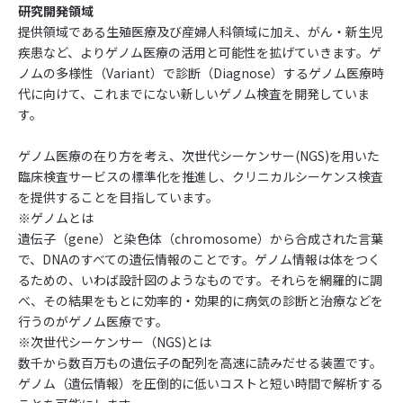
研究開発領域
提供領域である生殖医療及び産婦人科領域に加え、がん・新生児
疾患など、よりゲノム医療の活用と可能性を拡げていきます。ゲ
ノムの多様性（Variant）で診断（Diagnose）するゲノム医療時
代に向けて、これまでにない新しいゲノム検査を開発していま
す。
ゲノム医療の在り方を考え、次世代シーケンサー(NGS)を用いた
臨床検査サービスの標準化を推進し、クリニカルシーケンス検査
を提供することを目指しています。
※ゲノムとは
遺伝子（gene）と染色体（chromosome）から合成された言葉
で、DNAのすべての遺伝情報のことです。ゲノム情報は体をつく
るための、いわば設計図のようなものです。それらを網羅的に調
べ、その結果をもとに効率的・効果的に病気の診断と治療などを
行うのがゲノム医療です。
※次世代シーケンサー（NGS)とは
数千から数百万もの遺伝子の配列を高速に読みだせる装置です。
ゲノム（遺伝情報）を圧倒的に低いコストと短い時間で解析する