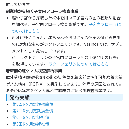
供しています。
創業時から続く子宮内フローラ検査事業
腟や子宮から採取した検体を用いて子宮内の菌の種類や割合
を調べる、子宮内フローラ検査事業です。
子宮内フローラに
ついてはこちら
母乳に多く含まれ、赤ちゃんやお母さんの体を内側から守る
のに大切なものがラクトフェリンです。Varinosでは、サプリ
メントとして提供しています。
※『ラクトフェリンの子宮内フローラへの用途発明の特許』
を取得しています。
ラクトフェリンについてはこちら
着床前の胚ゲノム検査解析事業
体外受精や顕微授精後の胚の染色体を着床前に評価可能な着床前
ゲノム検査（PGT-A）を実施しています。流産の原因とされてい
る染色体異常をゲノム解析で着床前に調べる検査事業です。
発行実績
第8回6ヶ月定期換金債
第7回6ヶ月定期換金債
第6回6ヶ月定期社債
第5回6ヶ月定期社債