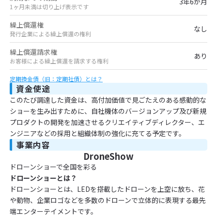
3年6か月
1ヶ月未満は切り上げ表示です
繰上償還権
なし
発行企業による繰上償還の権利
繰上償還請求権
あり
お客様による繰上償還を請求する権利
定期換金債（旧：定期社債）とは？
資金使途
このたび調達した資金は、高付加価値で見ごたえのある感動的な
ショーを生み出すために、自社機体のバージョンアップ及び新規
プロダクトの開発を加速させるクリエイティブディレクター、エ
ンジニアなどの採用と組織体制の強化に充てる予定です。
事業内容
DroneShow
ドローンショーで全国を彩る
ドローンショーとは？
ドローンショーとは、LEDを搭載したドローンを上空に放ち、花
や動物、企業ロゴなどを多数のドローンで立体的に表現する最先
端エンターテイメントです。