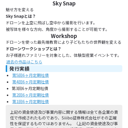
Sky Snap
魅せ方を変える
Sky Snapとは？
ドローンを上空に飛ばし空中から撮影を行います。
被写体を様々な方向、角度から撮影することが可能です。
Workshop
ドローンを使った最先端教育により子どもたちの世界観を変える
ドローンワークショップとは？
お子様連れファミリーを対象とした、体験型産業イベントです。
過去の作品はこちら
発行実績
第5回6ヶ月定期社債
第4回6ヶ月定期社債
第3回6ヶ月定期社債
第2回6ヶ月定期社債
第1回6ヶ月定期社債
上記の資金使途及び事業内容に関する情報は全て各企業の責
任で作成されたものであり、Siiibo証券株式会社がその正確
性を保証するものではありません。（上記の資金使途及び事