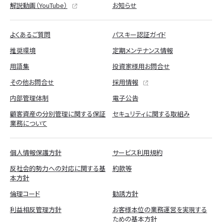
解説動画（YouTube）
お知らせ
よくあるご質問
パスキー認証ガイド
推奨環境
定期メンテナンス情報
用語集
投資家様用お問合せ
その他お問合せ
採用情報
内部管理体制
電子公告
顧客資産の分別管理に関する保証
セキュリティに関する取組み
業務について
個人情報保護方針
サービス利用規約
反社会的勢力への対応に関する基
約款等
本方針
倫理コード
勧誘方針
利益相反管理方針
お客様本位の業務運営を実現する
ための基本方針