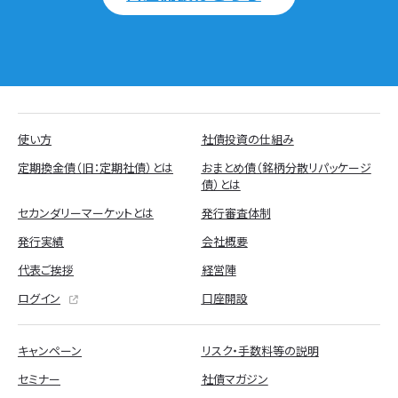
使い方
社債投資の仕組み
定期換金債（旧：定期社債）とは
おまとめ債（銘柄分散リパッケージ
債）とは
セカンダリーマーケットとは
発行審査体制
発行実績
会社概要
代表ご挨拶
経営陣
ログイン
口座開設
キャンペーン
リスク・手数料等の説明
セミナー
社債マガジン