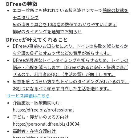
DFreeの特徴
エコー診断にも使われている超音波センサーで
膀胱の状態を
モニタリング
尿の溜まり具合を
10段階の数値
でわかりやすいく表示
排尿のタイミングを
通知でお知らせ
DFreeが叶えてくれること
DFreeの事前のお知らせにより、トイレの失敗を減らせるか
ら介護の負担とオムツ代などの費用が減らせます。
DFreeが最適なトイレタイミングを知らせるため、トイレの
悩み・心配を減らします。DFreeがあると安心・快適に過ご
せるので、利用者のQOL（生活の質）が向上します。
尿意を感じづらい方でもトイレのタイミングがわかるので、
おむつになるべく頼らず自立した生活を送れます。
サービス詳細はこちら
介護施設・医療機関向け
https://dfree.biz/professional
子ども・障がいのある方向け
https://personal.dfree.biz/10004
高齢者・在宅介護向け
https://dfree.biz/homecare