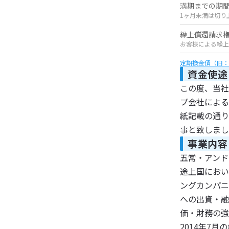
満期までの期
1ヶ月未満は切り
繰上償還請求
お客様による繰上
定期換金債（旧：
資金使途
この度、当社
プ会社による
紙記載の通り
事と致しまし
事業内容
五常・アンド
途上国におい
ングカンパニ
への出資・融
価・財務の強
2014年7