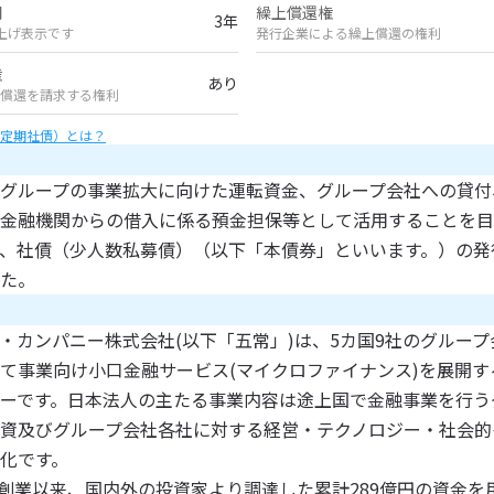
間
繰上償還権
3年
上げ表示です
発行企業による繰上償還の権利
権
あり
償還を請求する権利
定期社債）とは？
グループの事業拡大に向けた運転資金、グループ会社への貸付
金融機関からの借入に係る預金担保等として活用することを目
、社債（少人数私募債）（以下「本債券」といいます。）の発
た。
・カンパニー株式会社(以下「五常」)は、5カ国9社のグルー
て事業向け小口金融サービス(マイクロファイナンス)を展開す
ーです。日本法人の主たる事業内容は途上国で金融事業を行う
資及びグループ会社各社に対する経営・テクノロジー・社会的
化です。
月の創業以来、国内外の投資家より調達した累計289億円の資金を