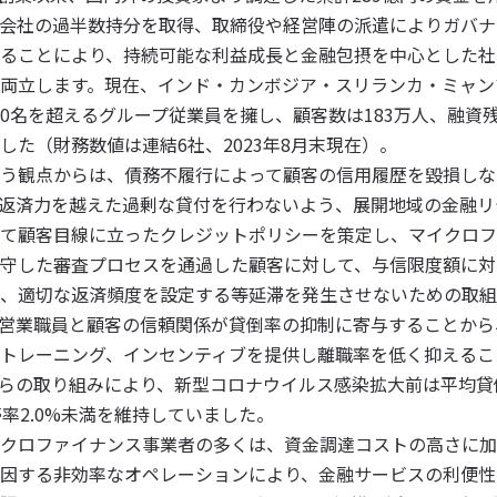
会社の過半数持分を取得、取締役や経営陣の派遣によりガバナ
ることにより、持続可能な利益成長と金融包摂を中心とした社
両立します。現在、インド・カンボジア・スリランカ・ミャン
500名を超えるグループ従業員を擁し、顧客数は183万人、融資残高
した（財務数値は連結6社、2023年8月末現在）。
う観点からは、債務不履行によって顧客の信用履歴を毀損しな
返済力を越えた過剰な貸付を行わないよう、展開地域の金融リ
て顧客目線に立ったクレジットポリシーを策定し、マイクロフ
守した審査プロセスを通過した顧客に対して、与信限度額に対
、適切な返済頻度を設定する等延滞を発生させないための取組
営業職員と顧客の信頼関係が貸倒率の抑制に寄与することから
トレーニング、インセンティブを提供し離職率を低く抑えるこ
らの取り組みにより、新型コロナウイルス感染拡大前は平均貸倒
滞率2.0%未満を維持していました。
クロファイナンス事業者の多くは、資金調達コストの高さに加
因する非効率なオペレーションにより、金融サービスの利便性