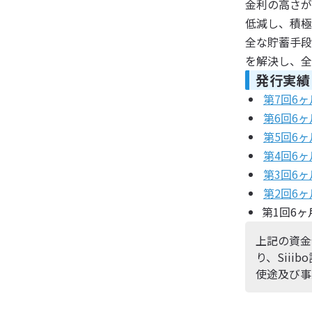
金利の高さが
低減し、積極
全な貯蓄手段
を解決し、全
発行実績
第7回6
第6回6
第5回6
第4回6
第3回6
第2回6
第1回6
上記の資金
り、Sii
使途及び事