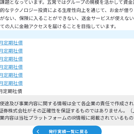
課題となっています。五常ではグループの規模を活かして資金
的なテクノロジー投資による生産性向上を通じて、お金が借り
がない、保険に入ることができない、送金サービスが使えない
ての人に金融アクセスを届けることを目指しています。
ヶ月定期社債
ヶ月定期社債
ヶ月定期社債
ヶ月定期社債
ヶ月定期社債
ヶ月定期社債
ヶ月定期社債
使途及び事業内容に関する情報は全て各企業の責任で作成され
ibo証券株式会社がその正確性を保証するものではありません。
業内容は当社プラットフォームのIR情報に掲載されているもの
発行実績一覧に戻る