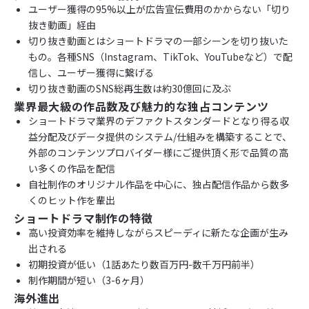
ユーザー獲得の95%以上が広告宣伝費用のかからない「切り
抜き動画」経由
切り抜き動画とはショートドラマの一部シーンを切り抜いた
もの。各種SNS（Instagram、TikTok、YouTubeなど）で配
信し、ユーザー獲得に繋げる
切り抜き動画のSNS総再生数は約30億回に及ぶ
業界最大級の作品数及び魅力的な独占コンテンツ
ショートドラマ業界のデファクトスタンダードとなり得る収
益分配及びデータ提供のシステム/仕組みを構築することで、
外部のコンテンツプロバイダー様にご提供頂く形で品質の高
い多くの作品を配信
自社制作のオリジナル作品を中心に、独占配信作品から数多
くのヒット作を輩出
ショートドラマ制作の特徴
高い投資効率を維持しながらスピーディに新たな企画が生み
出される
初期投資が低い（1話あたり数百万円-数千万円前半）
制作期間が短い（3-6ヶ月）
海外進出