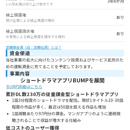
3年6か月
1ヶ月未満は切り上げ表示です
繰上償還権
あり
発行企業による繰上償還の権利
繰上償還請求権
あり
お客様による繰上償還を請求する権利
定期換金債（旧：定期社債）とは？
資金使途
当社事業の拡大に向けたコンテンツ投資およびサービス拡充のた
めの運転資金に充てることを予定しております。
事業内容
ショートドラマアプリBUMPを展開
BUMP詳細はこちら
累計DL数230万の従量課金型ショートドラマアプリ
1話3分程度のショートドラマを配信。現状1タイトル10-30話
程度の作品が多く、最近は50話を超える作品も増加
1話視聴あたり97円分の課金。マンガアプリのように連続視
聴されることで収益が増大する仕組み
低コストのユーザー獲得