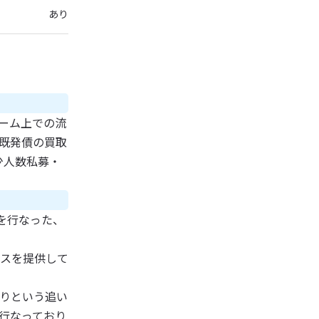
あり
ォーム上での流
既発債の買取
少人数私募・
録を行なった、
ビスを提供して
りという追い
行なっており