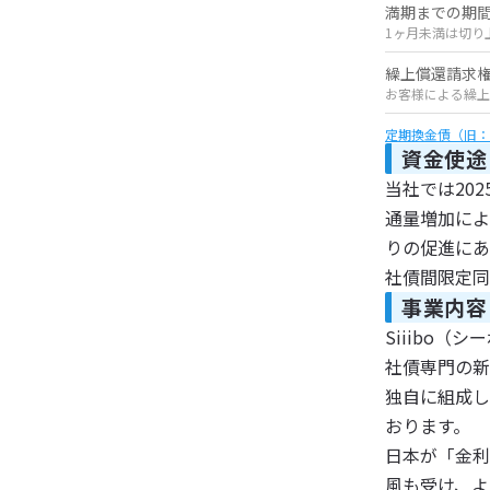
満期までの期
1ヶ月未満は切り
繰上償還請求
お客様による繰上
定期換金債（旧：
資金使途
当社では20
通量増加によ
りの促進にあ
社債間限定同
事業内容
Siiibo
社債専門の新
独自に組成し
おります。
日本が「金利
風も受け、よ