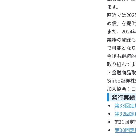
ます。
直近では20
め債」を提供
また、202
業務の登録も
で可能となり
今後も継続的
取り組んでま
・金融商品取
Siiibo
加入協会：日
発行実績
第33回
第32回
第31回
第30回