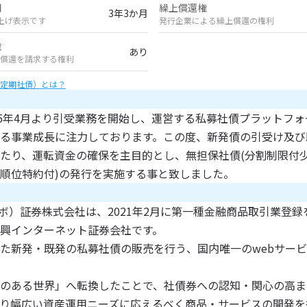
間
繰上償還権
3年3か月
上げ表示です
発行企業による繰上償還の権利
権
あり
償還を請求する権利
定期社債）とは？
25年4月より引受業務を開始し、運営する私募社債プラットフ
る事業成長に注力しております。この度、新発債の引受け及び
たり、運転資金の確保を主目的とし、無担保社債(分割制限付
順位特約付)の発行を実施する事と致しました。
（シーボ）証券株式会社は、2021年2月に第一種金融商品取引業登
興インターネット証券会社です。
た新発・既発の私募社債の販売を行う、国内唯一のwebサー
のある世界」へ転換したことで、社債券への認知・関心の高ま
り幅広い資産運用ニーズに応えるべく商品・サービスの開発を