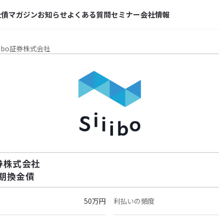
社債マガジン
お知らせ
よくある質問
セミナー
会社情報
iibo証券株式会社
証券株式会社
定期換金債
50万円
利払いの頻度