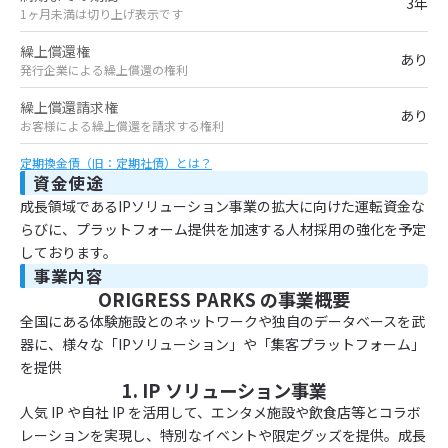
3年
1ヶ月未満は切り上げ表示です
繰上償還権
あり
発行企業による繰上償還の権利
繰上償還請求権
あり
お客様による繰上償還を請求する権利
定期換金債（旧：定期社債）とは？
資金使途
成長領域であるIPソリューション事業の拡大に向けた運転資金な
らびに、プラットフォーム提供を加速する人材採用の強化を予定
しております。
事業内容
ORIGRESS PARKS の事業概要
全国にある体験施設とのネットワークや独自のデータベースを武
器に、様々な「IPソリューション」や「集客プラットフォーム」
を提供
1. IP ソリューション事業
人気 IP や自社 IP を活用して、エンタメ施設や飲食店等とコラボ
レーションを実現し、特別なイベントや限定グッズを提供。成長