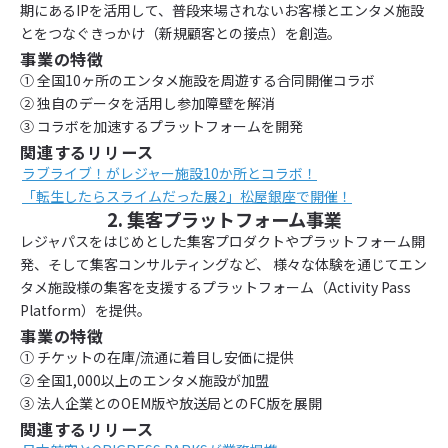
期にあるIPを活用して、普段来場されないお客様とエンタメ施設
とをつなぐきっかけ（新規顧客との接点）を創造。
事業の特徴
① 全国10ヶ所のエンタメ施設を周遊する合同開催コラボ
② 独自のデータを活用し参加障壁を解消
③ コラボを加速するプラットフォームを開発
関連するリリース
ラブライブ！がレジャー施設10か所とコラボ！
「転生したらスライムだった展2」松屋銀座で開催！
2. 集客プラットフォーム事業
レジャパスをはじめとした集客プロダクトやプラットフォーム開
発、そして集客コンサルティングなど、 様々な体験を通じてエン
タメ施設様の集客を支援するプラットフォーム（Activity Pass
Platform）を提供。
事業の特徴
① チケットの在庫/流通に着目し安価に提供
② 全国1,000以上のエンタメ施設が加盟
③ 法人企業とのOEM版や放送局とのFC版を展開
関連するリリース