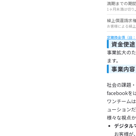
満期までの期
1ヶ月未満は切り
繰上償還請求
お客様による繰上
定期換金債（旧：
資金使途
事業拡大のた
ます。
事業内容
社会の課題・
facebo
ワンチームは
ューションだ
様々な視点か
デジタル
お客様が