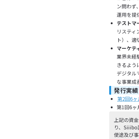
ン問わず
運用を提
テストマ
リスティ
ト）、適
マーケテ
業界未経
きるよう
デジタル
な事業成
発行実績
第2回6
第1回6
上記の資金
り、Sii
使途及び事