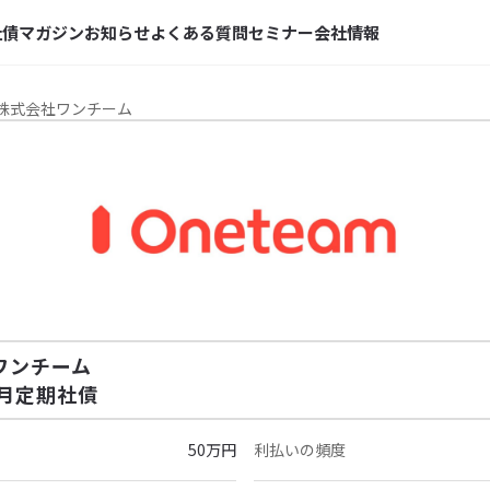
社債マガジン
お知らせ
よくある質問
セミナー
会社情報
- 株式会社ワンチーム
ワンチーム
ヶ月定期社債
50万円
利払いの頻度