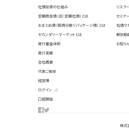
社債投資の仕組み
リスク
定期換金債（旧：定期社債）とは
セミナ
おまとめ債（銘柄分散リパッケージ債）とは
社債マ
セカンダリーマーケットとは
解説動画
発行審査体制
お知ら
発行実績
会社概要
代表ご挨拶
経営陣
ログイン
口座開設
株式