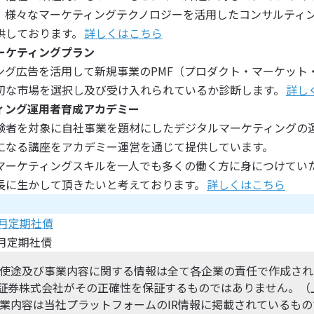
、様々なマーケティングテクノロジーを活用したコンサルティング
供しております。
詳しくはこちら
ーケティングプラン
ング広告を活用して新規事業のPMF（プロダクト・マーケット
切な市場を選択し及び受け入れられているか診断します。
詳し
ィング運用者育成アカデミー
験者を対象に自社事業を題材にしたデジタルマーケティングの
になる講座をアカデミー運営を通じて提供しています。
マーケティングスキルを一人でも多くの働く方に身につけてい
長に生かして頂きたいと考えております。
詳しくはこちら
ヶ月定期社債
ヶ月定期社債
使途及び事業内容に関する情報は全て各企業の責任で作成され
ibo証券株式会社がその正確性を保証するものではありません。
業内容は当社プラットフォームのIR情報に掲載されているもの