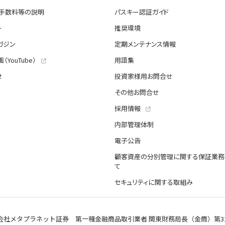
・手数料等の説明
パスキー認証ガイド
ー
推奨環境
ガジン
定期メンテナンス情報
（YouTube）
用語集
せ
投資家様用お問合せ
その他お問合せ
採用情報
内部管理体制
電子公告
顧客資産の分別管理に関する保証業務
て
セキュリティに関する取組み
会社メタプラネット証券 第一種金融商品取引業者 関東財務局長（金商）第32