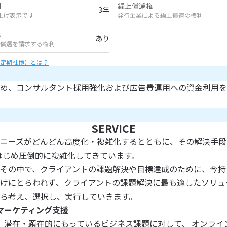
間
繰上償還権
3年
上げ表示です
発行企業による繰上償還の権利
権
あり
償還を請求する権利
定期社債）とは？
め、コンサルタント採用強化および広告費運用への資金利用を
SERVICE
ニーズがどんどん高度化・複雑化するとともに、その解決手段はG
okをはじめ圧倒的に複雑化してきています。
その中で、クライアントの課題解決や目標達成のために、今持
けにとらわれず、クライアントの課題解決に最も適したソリュ
ら考え、選択し、実行していきます。
マーケティング支援
、潜在・顕在的にもっているビジネス課題に対して、 オンライ