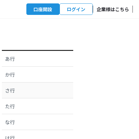
口座開設
ログイン
企業様はこちら
あ行
か行
さ行
た行
な行
は行