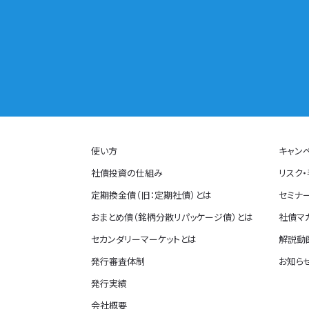
使い方
キャン
社債投資の仕組み
リスク
定期換金債（旧：定期社債）とは
セミナ
おまとめ債（銘柄分散リパッケージ債）とは
社債マ
セカンダリーマーケットとは
解説動画
発行審査体制
お知ら
発行実績
会社概要