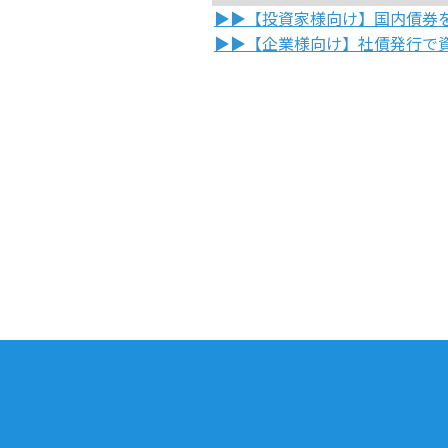
▶▶【投資家様向け】国内債券
▶▶【企業様向け】社債発行で