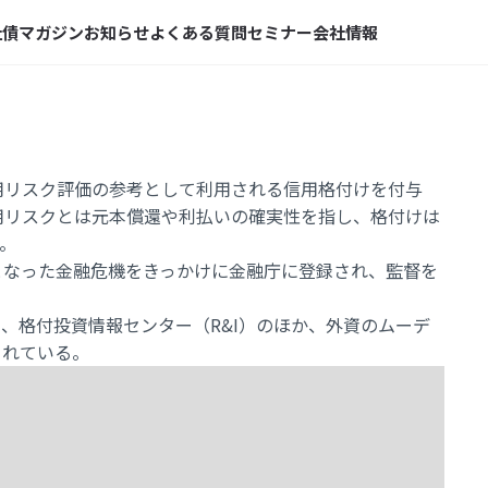
社債マガジン
お知らせ
よくある質問
セミナー
会社情報
用リスク評価の参考として利用される信用格付けを付与
用リスクとは元本償還や利払いの確実性を指し、格付けは
る。
となった金融危機をきっかけに金融庁に登録され、監督を
）、格付投資情報センター（R&I）のほか、外資のムーデ
されている。