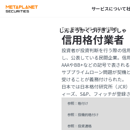
サービスについて
Top
用語集
さ行
信用格付業者
信用格付業者
投資者が投資判断を行う際の信
し、公表している民間企業。信
AAAやBB+などの記号で表され
サブプライムローン問題が契機
受けることが義務付けられた。
日本では日本格付研究所（JCR
ィーズ、S&P、フィッチが登録
参照：格付け
参照：投機的格付け
参照：投資適格