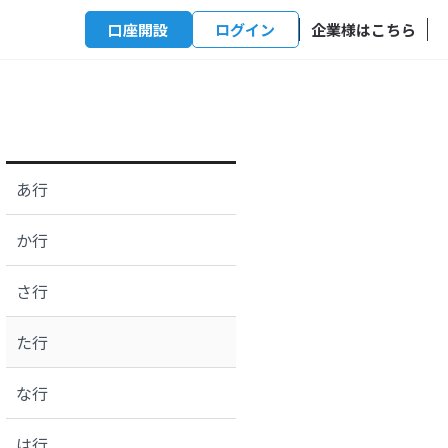
口座開設
ログイン
企業様はこちら
あ行
か行
さ行
た行
な行
は行