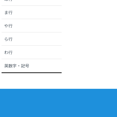
ま行
や行
ら行
わ行
英数字・記号