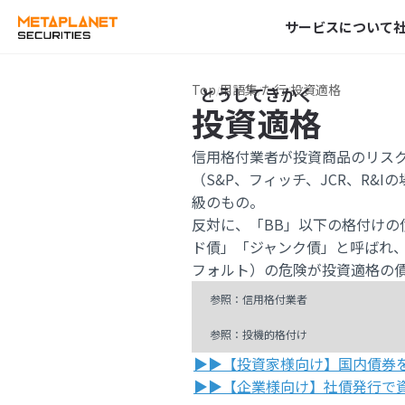
サービスについて
Top
用語集
た行
投資適格
投資適格
信用格付業者が投資商品のリスク
（S&P、フィッチ、JCR、R&I
級のもの。
反対に、「BB」以下の格付け
ド債」「ジャンク債」と呼ばれ
フォルト）の危険が投資適格の
参照：信用格付業者
参照：投機的格付け
▶▶【投資家様向け】国内債券
▶▶【企業様向け】社債発行で