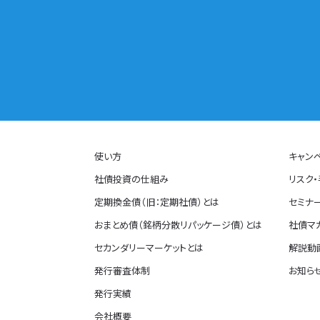
使い方
キャン
社債投資の仕組み
リスク
定期換金債（旧：定期社債）とは
セミナ
おまとめ債（銘柄分散リパッケージ債）とは
社債マ
セカンダリーマーケットとは
解説動画
発行審査体制
お知ら
発行実績
会社概要