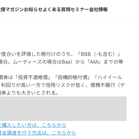
社債マガジン
お知らせ
よくある質問
セミナー
会社情報
度合いを評価した格付けのうち、「BBB（-も含む）」
の場合。ムーディーズの場合はBaa）から「AAA」までの等
の債券は「投資不適格債」「投機的格付債」「ハイイール
、利回りが高い一方で信用リスクが低く、債務不履行（デ
債券よりも大きいとされる。
を購入したい方は、こちらから
資金調達を行う方法は、こちらから