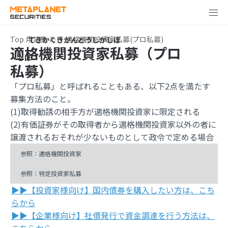
Top
用語集
た行
適格機関投資家私募(プロ私募)
適格機関投資家私募
（プロ
私募
）
「プロ私募」と呼ばれることもある、以下2点を満たす
募集方法のこと。
(1)取得勧誘の相手方が適格機関投資家に限定される
(2)有価証券がその取得者から適格機関投資家以外の者に
譲渡されるおそれが少ないものとして政令で定める場合
参照：適格機関投資家
参照：特定投資家私募
▶▶【投資家様向け】国内債券を購入したい方は、こち
らから
▶▶【企業様向け】社債発行で資金調達を行う方法は、