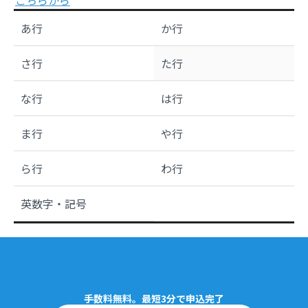
こちらから
あ行
か行
さ行
た行
な行
は行
ま行
や行
ら行
わ行
英数字・記号
手数料無料。最短3分で申込完了