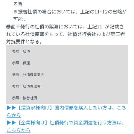
る旨
※振替社債の場合においては、上記の11･12の省略が
可能。
券面不発行の社債の譲渡においては、上記11. が記載さ
れている社債原簿をもって、社債発行会社および第三者
対抗要件となる。
参照：社債
参照：償還
参照：社債権者集会
参照：社債管理者
参照：振替社債
▶▶【投資家様向け】国内債券を購入したい方は、こち
らから
▶▶【企業様向け】社債発行で資金調達を行う方法は、
こちらから