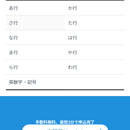
あ行
か行
さ行
た行
な行
は行
ま行
や行
ら行
わ行
英数字・記号
手数料無料。最短3分で申込完了