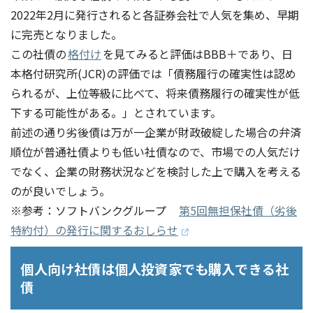
2022年2月に発行されると各証券会社で人気を集め、早期
に完売となりました。
この社債の
格付け
を見てみると評価はBBB＋であり、日
本格付研究所(JCR)の評価では「債務履行の確実性は認め
られるが、上位等級に比べて、将来債務履行の確実性が低
下する可能性がある。」とされています。
前述の通り劣後債は万が一企業が財政破綻した場合の弁済
順位が普通社債よりも低い社債なので、市場での人気だけ
でなく、企業の財務状況などを検討した上で購入を考える
のが良いでしょう。
※参考：ソフトバンクグループ
第5回無担保社債（劣後
特約付）の発行に関するおしらせ
個人向け社債は個人投資家でも購入できる社
債