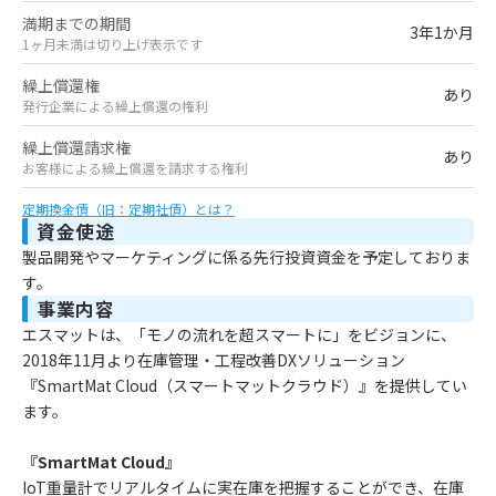
満期までの期間
3年1か月
1ヶ月未満は切り上げ表示です
繰上償還権
あり
発行企業による繰上償還の権利
繰上償還請求権
あり
お客様による繰上償還を請求する権利
定期換金債（旧：定期社債）とは？
資金使途
製品開発やマーケティングに係る先行投資資金を予定しておりま
す。
事業内容
エスマットは、「モノの流れを超スマートに」をビジョンに、
2018年11月より在庫管理・工程改善DXソリューション
『SmartMat Cloud（スマートマットクラウド）』を提供してい
ます。
『SmartMat Cloud』
IoT重量計でリアルタイムに実在庫を把握することができ、在庫