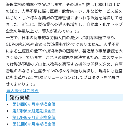
管理業務の効率化を実現します。その導入社数は1,000社以上に
のぼり、人手不足に悩む医療・飲食店・ホテルなどサービス業を
はじめとした様々な業界の在庫管理にまつわる課題を解決してき
ました。近年は、製造業への導入も増加し、自動車・化学トップ
企業の半数以上で、導入が進んでいます。
一方で、日本の将来的な労働人口の減少は深刻な課題であり、
GDPの約20%を占める製造業も例外ではありません。人手不足
による生産性の低下や技術継承の困難が、製造業の事業継続を大
きく脅かしています。これらの課題を解決するため、エスマット
では製造現場のプロセス改善を実現する機能の開発を進め、在庫
管理のみならず生産ラインの様々な課題も解決し、現場にも経営
にも変革を起こすDXソリューションとしてプロダクトを発展さ
せてまいります。
導入事例はこちら
発行実績
第14回6ヶ月定期換金債
第13回6ヶ月定期換金債
第12回6ヶ月定期換金債
第11回6ヶ月定期換金債