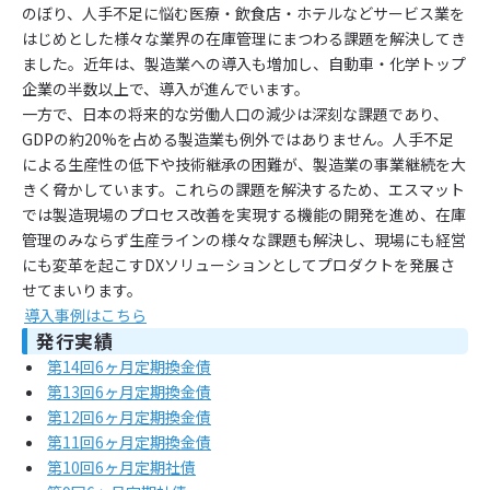
のぼり、人手不足に悩む医療・飲食店・ホテルなどサービス業を
はじめとした様々な業界の在庫管理にまつわる課題を解決してき
ました。近年は、製造業への導入も増加し、自動車・化学トップ
企業の半数以上で、導入が進んでいます。
一方で、日本の将来的な労働人口の減少は深刻な課題であり、
GDPの約20%を占める製造業も例外ではありません。人手不足
による生産性の低下や技術継承の困難が、製造業の事業継続を大
きく脅かしています。これらの課題を解決するため、エスマット
では製造現場のプロセス改善を実現する機能の開発を進め、在庫
管理のみならず生産ラインの様々な課題も解決し、現場にも経営
にも変革を起こすDXソリューションとしてプロダクトを発展さ
せてまいります。
導入事例はこちら
発行実績
第14回6ヶ月定期換金債
第13回6ヶ月定期換金債
第12回6ヶ月定期換金債
第11回6ヶ月定期換金債
第10回6ヶ月定期社債