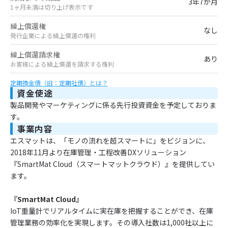
3年7か月
1ヶ月未満は切り上げ表示です
繰上償還権
なし
発行企業による繰上償還の権利
繰上償還請求権
あり
お客様による繰上償還を請求する権利
定期換金債（旧：定期社債）とは？
資金使途
製品開発やマーケティングに係る先行投資資金を予定しておりま
す。
事業内容
エスマットは、「モノの流れを超スマートに」をビジョンに、
2018年11月より在庫管理・工程改善DXソリューション
『SmartMat Cloud（スマートマットクラウド）』を提供してい
ます。
『SmartMat Cloud』
IoT重量計でリアルタイムに実在庫を把握することができ、在庫
管理業務の効率化を実現します。その導入社数は1,000社以上に