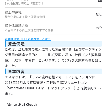
3年
1ヶ月未満は切り上げ表示です
繰上償還権
なし
発行企業による繰上償還の権利
繰上償還請求権
あり
お客様による繰上償還を請求する権利
定期換金債（旧：定期社債）とは？
資金使途
この度、当社事業の拡大に向けた製品開発費用及びマーケティン
グ費用の調達を目的として、別紙記載の通り、社債（少人数私募
債）（以下「本債券」といいます。）の発行を実施する事と致し
ました。
事業内容
エスマットは、「モノの流れを超スマートに」をビジョンに、
2018年11月より在庫管理・工程改善DXソリューション
『SmartMat Cloud（スマートマットクラウド）』を提供してい
ます。
『SmartMat Cloud』