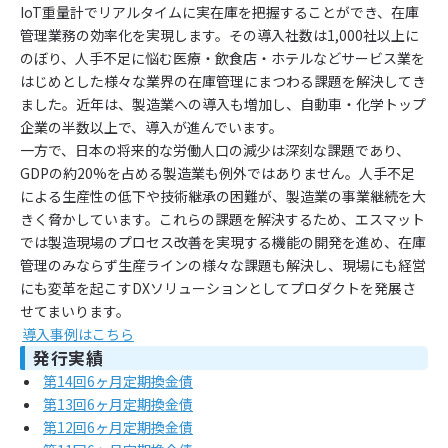
IoT重量計でリアルタイムに実在庫を把握することができ、在庫
管理業務の効率化を実現します。その導入社数は1,000社以上に
のぼり、人手不足に悩む医療・飲食店・ホテルなどサービス業を
はじめとした様々な業界の在庫管理にまつわる課題を解決してき
ました。近年は、製造業への導入も増加し、自動車・化学トップ
企業の半数以上で、導入が進んでいます。
一方で、日本の将来的な労働人口の減少は深刻な課題であり、
GDPの約20%を占める製造業も例外ではありません。人手不足
による生産性の低下や技術継承の困難が、製造業の事業継続を大
きく脅かしています。これらの課題を解決するため、エスマット
では製造現場のプロセス改善を実現する機能の開発を進め、在庫
管理のみならず生産ラインの様々な課題も解決し、現場にも経営
にも変革を起こすDXソリューションとしてプロダクトを発展さ
せてまいります。
導入事例はこちら
発行実績
第14回6ヶ月定期換金債
第13回6ヶ月定期換金債
第12回6ヶ月定期換金債