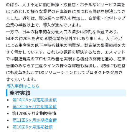
のぼり、人手不足に悩む医療・飲食店・ホテルなどサービス業を
はじめとした様々な業界の在庫管理にまつわる課題を解決してき
ました。近年は、製造業への導入も増加し、自動車・化学トップ
企業の半数以上で、導入が進んでいます。
一方で、日本の将来的な労働人口の減少は深刻な課題であり、
GDPの約20%を占める製造業も例外ではありません。人手不足
による生産性の低下や技術継承の困難が、製造業の事業継続を大
きく脅かしています。これらの課題を解決するため、エスマット
では製造現場のプロセス改善を実現する機能の開発を進め、在庫
管理のみならず生産ラインの様々な課題も解決し、現場にも経営
にも変革を起こすDXソリューションとしてプロダクトを発展さ
せてまいります。
導入事例はこちら
発行実績
第14回6ヶ月定期換金債
第13回6ヶ月定期換金債
第12回6ヶ月定期換金債
第11回6ヶ月定期換金債
第10回6ヶ月定期社債