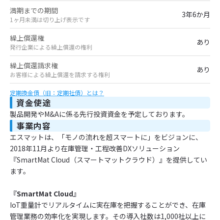
満期までの期間
3年6か月
1ヶ月未満は切り上げ表示です
繰上償還権
あり
発行企業による繰上償還の権利
繰上償還請求権
あり
お客様による繰上償還を請求する権利
定期換金債（旧：定期社債）とは？
資金使途
製品開発やM&Aに係る先行投資資金を予定しております。
事業内容
エスマットは、「モノの流れを超スマートに」をビジョンに、
2018年11月より在庫管理・工程改善DXソリューション
『SmartMat Cloud（スマートマットクラウド）』を提供してい
ます。
『SmartMat Cloud』
IoT重量計でリアルタイムに実在庫を把握することができ、在庫
管理業務の効率化を実現します。その導入社数は1,000社以上に