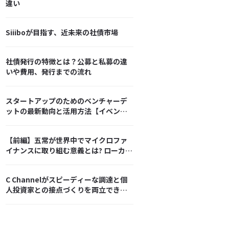
違い
Siiiboが目指す、近未来の社債市場
社債発行の特徴とは？公募と私募の違
いや費用、発行までの流れ
スタートアップのためのベンチャーデ
ットの最新動向と活用方法【イベント
レポート】
【前編】五常が世界中でマイクロファ
イナンスに取り組む意義とは? ローカル
でありグローバルである強み
C Channelがスピーディーな調達と個
人投資家との接点づくりを両立できた
方法とは？