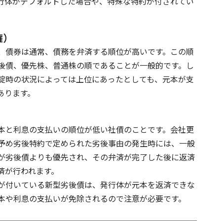
行体がデフォルトした場合や、特殊な特約が付されてい
権）
、債券は通常、債務を弁済する順位が高いです。この順
後債、優先株、普通株の順であることが一般的です。し
綻時の状況によっては上位にあったとしても、元本が支
あります。
本と利息の支払いの順位が低い社債のことです。会社更
予め劣後特約で定められた劣後事由の発生時には、一般
が劣後債よりも優先され、その弁済が完了した後に返済
済が行われます。
が付いている新型劣後債は、発行体が元本を返済できな
本や利息の支払いが免除されるので注意が必要です。