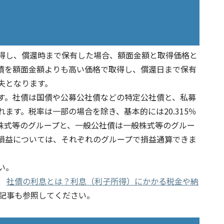
得し、償還時まで保有した場合、額面金額と取得価格と
債を額面金額よりも高い価格で取得し、償還日まで保有
失となります。
す。社債は国債や公募公社債などの特定公社債と、私募
ます。税率は一部の場合を除き、基本的には20.315％
株式等のグループと、一般公社債は一般株式等のグルー
損益については、それぞれのグループで損益通算できま
い。
、
社債の利息とは？利息（利子所得）にかかる税金や納
記事も参照してください。