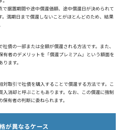
す。
点で据置期間や途中償還価額、途中償還日が決められて
す。満期日まで償還しないことがほとんどのため、結果
。
で社債の一部または全額が償還される方法です。また、
保有者のデメリットを「償還プレミアム」という額面を
あります。
相対取引で社債を購入することで償還する方法です。こ
買入消却と呼ぶこともあります。なお、この償還に強制
の保有者の判断に委ねられます。
格が異なるケース